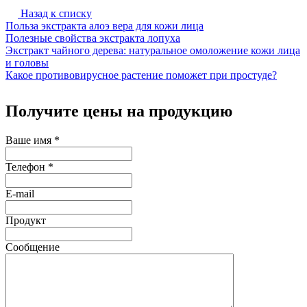
Назад к списку
Польза экстракта алоэ вера для кожи лица
Полезные свойства экстракта лопуха
Экстракт чайного дерева: натуральное омоложение кожи лица
и головы
Какое противовирусное растение поможет при простуде?
Получите цены на продукцию
Ваше имя
*
Телефон
*
E-mail
Продукт
Сообщение